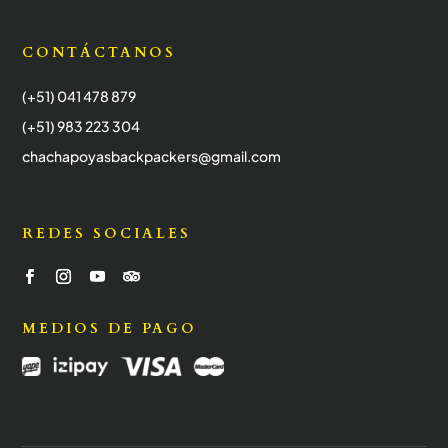
CONTÁCTANOS
(+51) 041 478 879
(+51) 983 223 304
chachapoyasbackpackers@gmail.com
REDES SOCIALES
MEDIOS DE PAGO