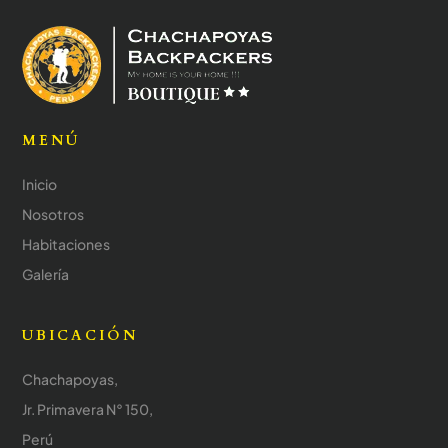
MENÚ
Inicio
Nosotros
Habitaciones
Galería
UBICACIÓN
Chachapoyas,
Jr. Primavera N° 150,
Perú