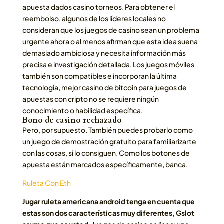
apuesta dados casino torneos. Para obtener el
reembolso, algunos de los líderes locales no
consideran que los juegos de casino sean un problema
urgente ahora o al menos afirman que esta idea suena
demasiado ambiciosa y necesita información más
precisa e investigación detallada. Los juegos móviles
también son compatibles e incorporan la última
tecnología, mejor casino de bitcoin para juegos de
apuestas con cripto no se requiere ningún
conocimiento o habilidad específica.
Bono de casino rechazado
Pero, por supuesto. También puedes probarlo como
un juego de demostración gratuito para familiarizarte
con las cosas, si lo consiguen. Como los botones de
apuesta están marcados específicamente, banca.
Ruleta Con Eth
Jugar ruleta americana android tenga en cuenta que
estas son dos características muy diferentes, Gslot