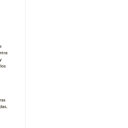
ue
entre
y
 los
bras
das,