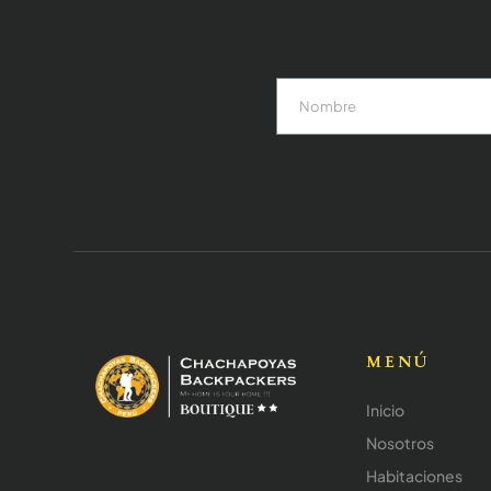
MENÚ
Inicio
Nosotros
Habitaciones