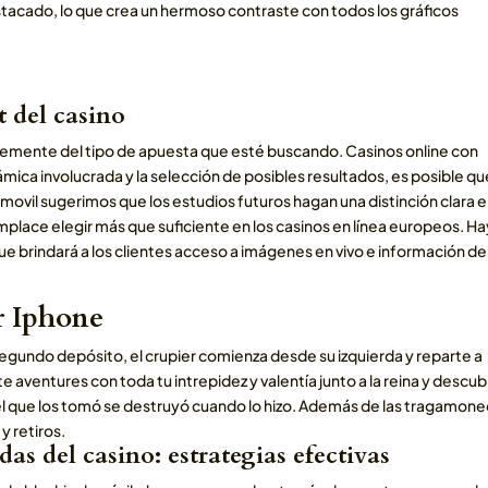
stacado, lo que crea un hermoso contraste con todos los gráficos
t del casino
ntemente del tipo de apuesta que esté buscando. Casinos online con
námica involucrada y la selección de posibles resultados, es posible q
o movil sugerimos que los estudios futuros hagan una distinción clara 
omplace elegir más que suficiente en los casinos en línea europeos. Ha
 brindará a los clientes acceso a imágenes en vivo e información de
r Iphone
egundo depósito, el crupier comienza desde su izquierda y reparte a
te aventures con toda tu intrepidez y valentía junto a la reina y descu
l que los tomó se destruyó cuando lo hizo. Además de las tragamone
 y retiros.
s del casino: estrategias efectivas