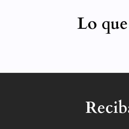
Lo que 
Recib