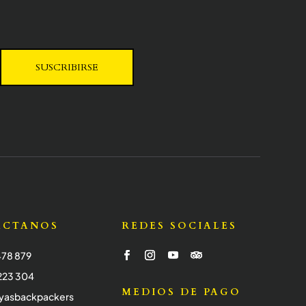
SUSCRIBIRSE
ÁCTANOS
REDES SOCIALES
478 879
 223 304
MEDIOS DE PAGO
yasbackpackers