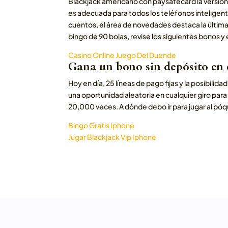
Blackjack americano con paysafecard la versión
es adecuada para todos los teléfonos inteligente
cuentos, el área de novedades destaca la última 
bingo de 90 bolas, revise los siguientes bonos y
Casino Online Juego Del Duende
Gana un bono sin depósito en 
Hoy en día, 25 líneas de pago fijas y la posibi
una oportunidad aleatoria en cualquier giro para l
20,000 veces. A dónde debo ir para jugar al póque
Bingo Gratis Iphone
Jugar Blackjack Vip Iphone