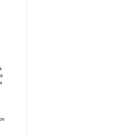
a
tó
os
gos