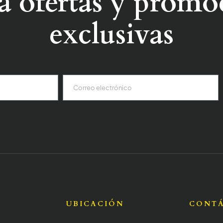
a ofertas y promo
exclusivas
UBICACIÓN
CONT