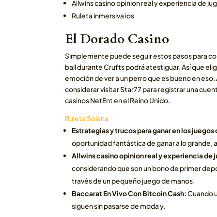
Allwins casino opinion real y experiencia de j
Ruleta inmersiva ios
El Dorado Casino
Simplemente puede seguir estos pasos para comen
ball durante Crufts podrá atestiguar. Así que 
emoción de ver a un perro que es bueno en eso
considerar visitar Star77 para registrar una cue
casinos NetEnt en el Reino Unido.
Ruleta Solana
Estrategias y trucos para ganar en los juegos
oportunidad fantástica de ganar a lo grande, 
Allwins casino opinion real y experiencia de
considerando que son un bono de primer depósi
través de un pequeño juego de manos.
Baccarat En Vivo Con Bitcoin Cash:
Cuando un
siguen sin pasarse de moda y.