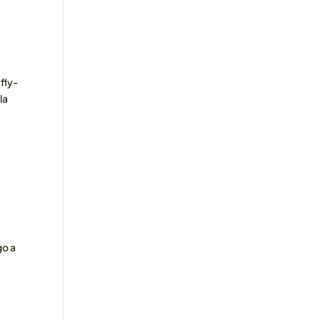
fly-
la
go a