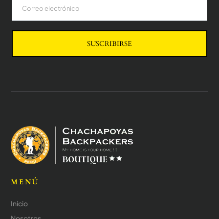
SUSCRIBIRSE
MENÚ
Inicio
Nosotros