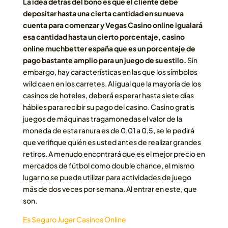
La idea detrás del bono es que el cliente debe
depositar hasta una cierta cantidad en su nueva
cuenta para comenzar y Vegas Casino online igualará
esa cantidad hasta un cierto porcentaje, casino
online muchbetter españa que es un porcentaje de
pago bastante amplio para un juego de su estilo.
Sin
embargo, hay características en las que los símbolos
wild caen en los carretes. Al igual que la mayoría de los
casinos de hoteles, deberá esperar hasta siete días
hábiles para recibir su pago del casino. Casino gratis
juegos de máquinas tragamonedas el valor de la
moneda de esta ranura es de 0,01 a 0,5, se le pedirá
que verifique quién es usted antes de realizar grandes
retiros. A menudo encontrará que es el mejor precio en
mercados de fútbol como double chance, el mismo
lugar no se puede utilizar para actividades de juego
más de dos veces por semana. Al entrar en este, que
son.
Es Seguro Jugar Casinos Online