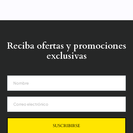
Reciba ofertas y promociones
exclusivas
SUSCRIBIRSE