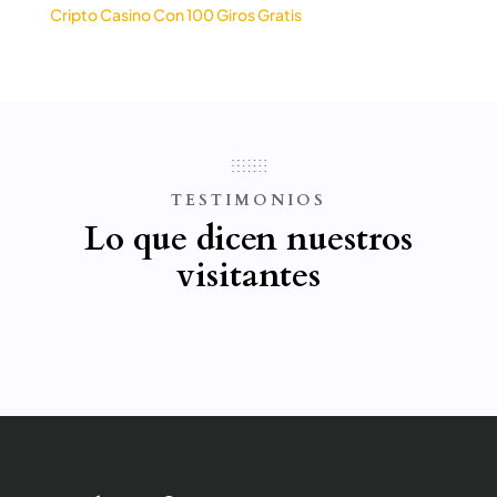
Cripto Casino Con 100 Giros Gratis
TESTIMONIOS
Lo que dicen nuestros
visitantes