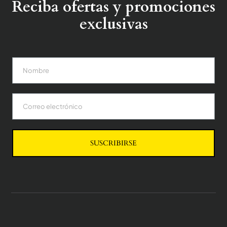
Reciba ofertas y promociones
exclusivas
SUSCRIBIRSE