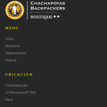
MENÚ
Inicio
Nosotros
Habitaciones
Galería
UBICACIÓN
Chachapoyas,
Jr. Primavera N° 150,
Perú