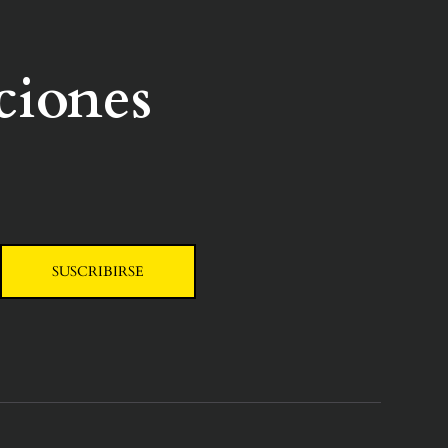
ciones
SUSCRIBIRSE