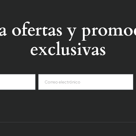
a ofertas y promo
exclusivas