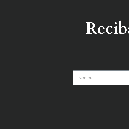
Recib