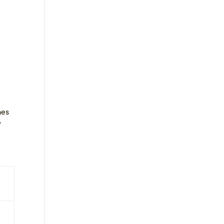
nes
y