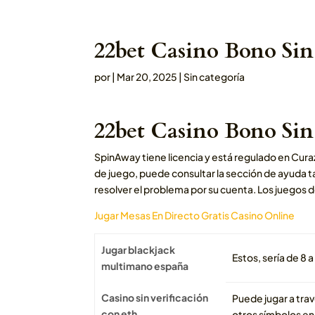
22bet Casino Bono Sin
por
|
Mar 20, 2025
| Sin categoría
22bet Casino Bono Sin
SpinAway tiene licencia y está regulado en Cura
de juego, puede consultar la sección de ayuda ta
resolver el problema por su cuenta. Los juegos d
Jugar Mesas En Directo Gratis Casino Online
Jugar blackjack
Estos, sería de 8 a
multimano españa
Casino sin verificación
Puede jugar a trav
con eth
otros símbolos en