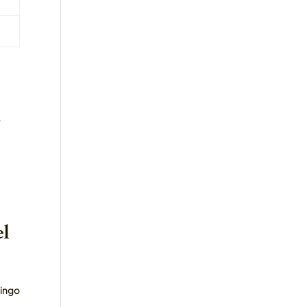
y
el
Bingo