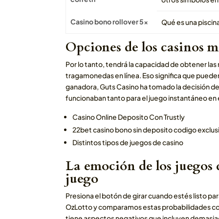
Casino bono rollover 5x
Qué es una piscin
Opciones de los casinos 
Por lo tanto, tendrá la capacidad de obtener la
tragamonedas en línea. Eso significa que pueden
ganadora, Guts Casino ha tomado la decisión de
funcionaban tanto para el juego instantáneo e
Casino Online Deposito Con Trustly
22bet casino bono sin deposito codigo exclus
Distintos tipos de juegos de casino
La emoción de los juegos d
juego
Presiona el botón de girar cuando estés listo pa
OzLotto y comparamos estas probabilidades con o
tiene aspectos negativos que incluyen demasia