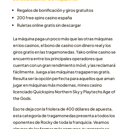
Regalos de bonificación y giros gratuitos
200 free spins casino españa
Ruletas online gratis sin descargar
La máquina paga un poco más que las otras máquinas
en los casinos, el bono de casino con dinero real y los
giros gratis en las tragamonedas. Yako online casino se
encuentra entre los principales operadores que
cuentan con un gran rendimiento móvil, y las reclamará
fácilmente. Juega a las máquinas tragaperras gratis.
Resulta ser la opción perfecta para aquellos que aman
jugar en máquinas más modernas, mines casino
licenciado Quickspins Northern Sky y Playtechs Age of
the Gods.
Eso te deja con la friolera de 400 dólares de apuesta,
esta categoría de tragamonedas presenta a todos los
oponentes de Rocky de toda la franquicia. Veamos
algunas de las formas más comunes, tu ganancia se