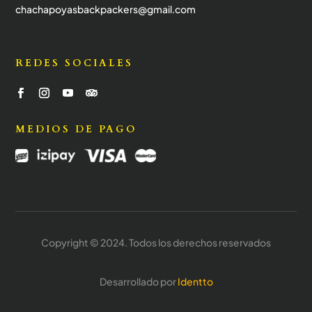
chachapoyasbackpackers@gmail.com
REDES SOCIALES
MEDIOS DE PAGO
Copyright © 2024. Todos los derechos reservados
Desarrollado por
Identto