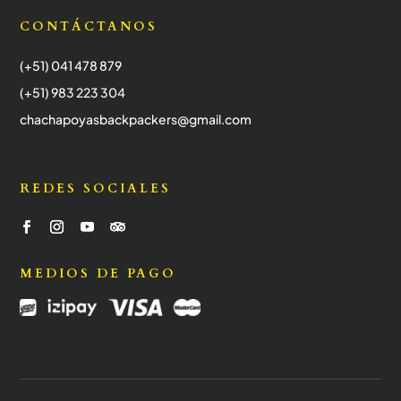
CONTÁCTANOS
(+51) 041 478 879
(+51) 983 223 304
chachapoyasbackpackers@gmail.com
REDES SOCIALES
MEDIOS DE PAGO