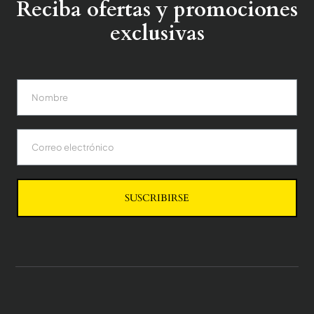
Reciba ofertas y promociones
exclusivas
SUSCRIBIRSE